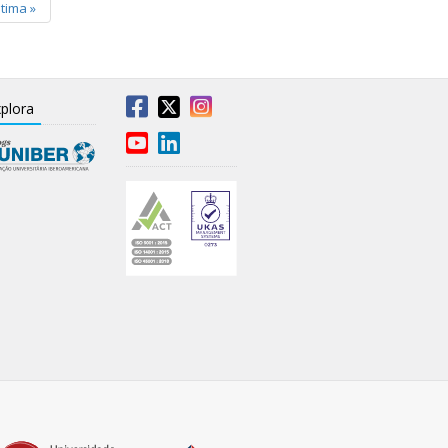
ltima
»
plora