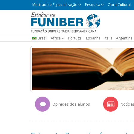
Mestrado
Mestrado e Especialização
Pesquisa
Obra Cultural
e
Especialização
Brasil
África
Portugal
Espanha
Itália
Argentina
Opiniões dos alunos
Notícia