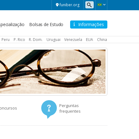
funiber.org
pecialização
Bolsas de Estudo
Informações
Peru
P. Rico
R. Dom.
Uruguai
Venezuela
EUA
China
Perguntas
concursos
frequentes