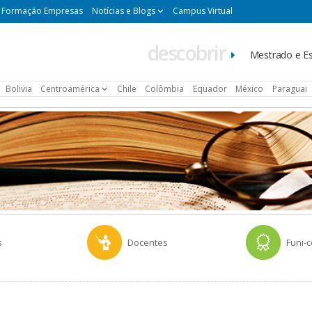
Formação Empresas
Notícias e Blogs
Campus Virtual
descobrir
Navegación
Mestrado e Es
principal
Bolivia
Centroamérica
Chile
Colômbia
Equador
México
Paraguai
s
Docentes
Funi-