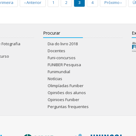
rimeira
‹
Anterior
1
2
3
4
Próximo
›
Ú
Procurar
Ex
 Fotografia
Dia do livro 2018
Docentes
curso
Funi-concursos
FUNIBER Pesquisa
Funimundial
Notícias
Olimpíadas Funiber
Opiniões dos alunos
Opinioes Funiber
Perguntas frequentes