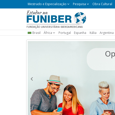
Mestrado
Mestrado e Especialização
Pesquisa
Obra Cultural
e
Especialização
Brasil
África
Portugal
Espanha
Itália
Argentina