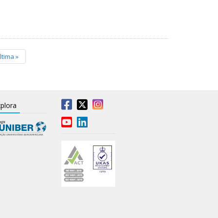
ltima
»
plora