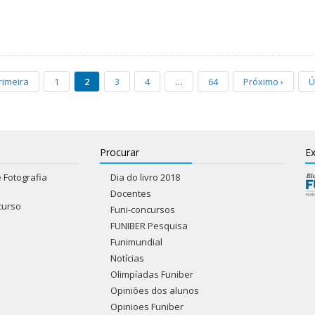
rimeira
1
2
3
4
…
64
Próximo
›
Ú
Procurar
Ex
 Fotografia
Dia do livro 2018
Docentes
curso
Funi-concursos
FUNIBER Pesquisa
Funimundial
Notícias
Olimpíadas Funiber
Opiniões dos alunos
Opinioes Funiber