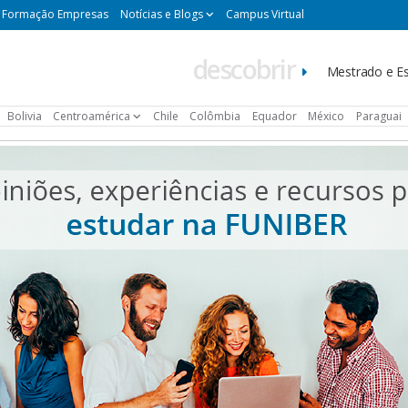
Formação Empresas
Notícias e Blogs
Campus Virtual
descobrir
Navegación
Mestrado e Es
principal
Bolivia
Centroamérica
Chile
Colômbia
Equador
México
Paraguai