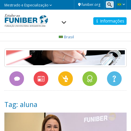
Mestrado
funiber.org
Mestrado e Especialização
e
Especialização
Informações
Navegación
principal
Brasil
Tag: aluna