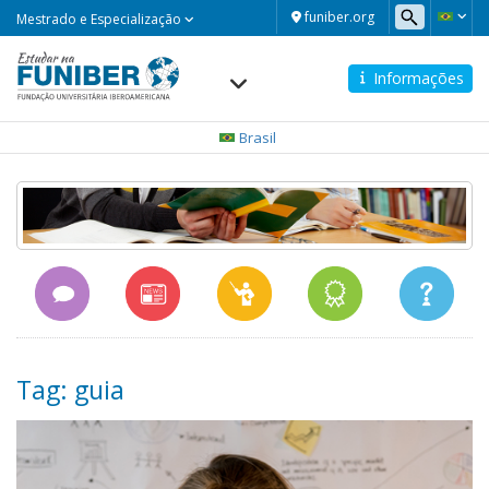
Mestrado
funiber.org
Mestrado e Especialização
e
Especialização
Informações
Navegación
principal
Brasil
Tag: guia