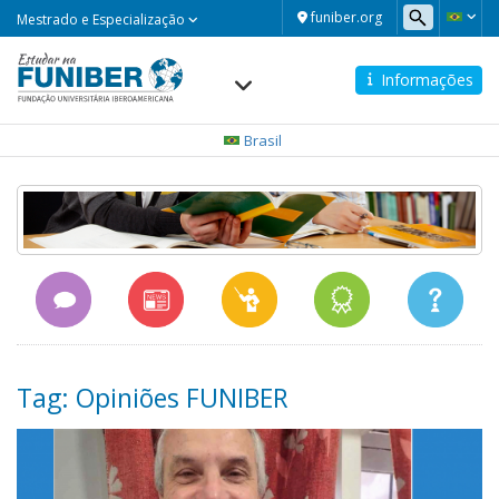
Mestrado
funiber.org
Mestrado e Especialização
e
Especialização
Informações
Navegación
principal
Brasil
Tag: Opiniões FUNIBER