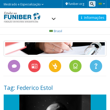
Mestrado
funiber.org
Mestrado e Especialização
e
Especialização
Informações
Navegación
principal
Brasil
Tag: Federico Estol