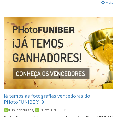
Mais
Já temos as fotografias vencedoras do
PHotoFUNIBER’19
Funi-concursos
,
PHotoFUNIBER'19