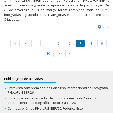
O 1º Concurso Internacional de Fotografia, PHotoFUNIBER’19
terminou com uma grande recepção e sucesso de participação. De
25 de fevereiro a 18 de março foram recebidas mais de 3 mil
fotografias, agrupadas nas 4 categorias estabelecidas no concurso:
Criativo,…
Mais
«
‹
1
…
5
6
7
8
9
10
›
»
Publicações destacadas
Entrevista com premiada do Concurso Internacional de Fotografia
PHotoFUNIBER’26
Entrevista com o vencedor de um dos prêmios do Concurso
Internacional de Fotografia PHotoFUNIBER’26
Conheça o júri do PHotoFUNIBER’26: Federico Estol