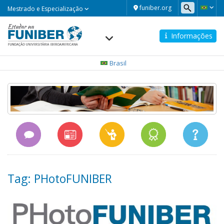
Mestrado
funiber.org
Mestrado e Especialização
e
Especialização
Informações
Navegación
principal
Brasil
Tag: PHotoFUNIBER