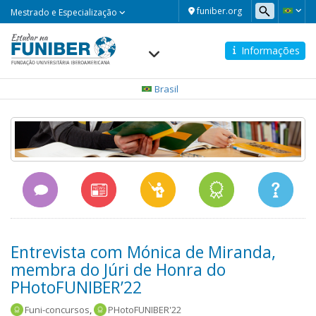
Mestrado
funiber.org
Mestrado e Especialização
e
Especialização
Informações
Navegación
principal
Brasil
Entrevista com Mónica de Miranda,
membra do Júri de Honra do
PHotoFUNIBER’22
Funi-concursos
,
PHotoFUNIBER'22