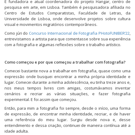
É fundadora e atual coordenadora do projeto Hangar, centro de
t
t
t
pesquisa em arte, em Lisboa. Também é pesquisadora afiliada no
i
i
i
l
l
l
Centro de Estudos Comparatistas, Faculdade de Letras, da
h
h
h
Universidade de Lisboa, onde desenvolve projetos sobre cultura
a
a
a
r
r
r
visual e movimentos migratórios contemporâneos.
n
n
n
o
o
o
Como júri do
Concurso Internacional de Fotografia PHotoFUNIBER’22
,
F
T
W
a
w
h
entrevistamos a artista para que comentasse sobre sua experiência
c
i
a
com a fotografia e algumas reflexões sobre o trabalho artístico.
e
t
t
b
t
s
o
e
A
o
r
p
Como começou e por que começou a trabalhar com fotografia?
k
(
p
(
a
(
a
b
a
Comecei bastante nova a trabalhar em fotografia, quase como uma
b
r
b
expressão onde busquei encontrar a minha própria identidade e
r
e
r
e
e
e
lugar. Comecei durante a minha adolescência, eu tinha treze anos e,
e
m
e
nos meus tempos livres com amigas, costumávamos inventar
m
n
m
n
o
n
cenários e recriar as várias situações, e fazer fotografia
o
v
o
experimental. E foi assim que começou.
v
a
v
a
j
a
Então, para mim a fotografia foi sempre, desde o início, uma forma
j
a
j
a
n
a
de expressão, de encontrar minha identidade, recriar, e de haver
n
e
n
uma referência do meu lugar. Surgiu desde nova e, desse
e
l
e
l
a
l
entendimento e dessa criação, continuei de maneira contínua até a
a
)
a
idade adulta.
)
)