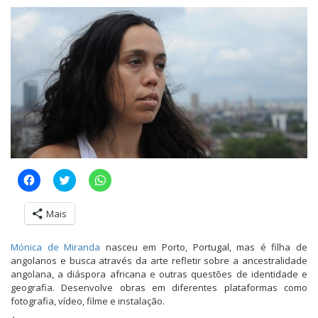
C
C
C
l
l
l
i
i
i
q
q
q
Mais
u
u
u
e
e
e
p
p
p
a
a
a
Mónica de Miranda
nasceu em Porto, Portugal, mas é filha de
r
r
r
angolanos e busca através da arte refletir sobre a ancestralidade
a
a
a
c
c
c
angolana, a diáspora africana e outras questões de identidade e
o
o
o
geografia. Desenvolve obras em diferentes plataformas como
m
m
m
p
p
p
fotografia, vídeo, filme e instalação.
a
a
a
r
r
r