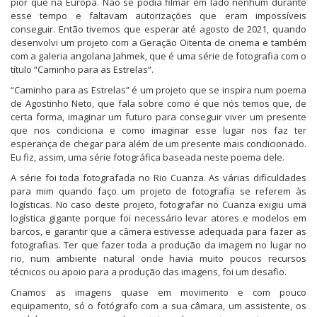
pior que na Europa. Não se podia filmar em lado nenhum durante
esse tempo e faltavam autorizações que eram impossíveis
conseguir. Então tivemos que esperar até agosto de 2021, quando
desenvolvi um projeto com a Geração Oitenta de cinema e também
com a galeria angolana Jahmek, que é uma série de fotografia com o
título “Caminho para as Estrelas”.
“Caminho para as Estrelas” é um projeto que se inspira num poema
de Agostinho Neto, que fala sobre como é que nós temos que, de
certa forma, imaginar um futuro para conseguir viver um presente
que nos condiciona e como imaginar esse lugar nos faz ter
esperança de chegar para além de um presente mais condicionado.
Eu fiz, assim, uma série fotográfica baseada neste poema dele.
A série foi toda fotografada no Rio Cuanza. As várias dificuldades
para mim quando faço um projeto de fotografia se referem às
logísticas. No caso deste projeto, fotografar no Cuanza exigiu uma
logística gigante porque foi necessário levar atores e modelos em
barcos, e garantir que a câmera estivesse adequada para fazer as
fotografias. Ter que fazer toda a produção da imagem no lugar no
rio, num ambiente natural onde havia muito poucos recursos
técnicos ou apoio para a produção das imagens, foi um desafio.
Criamos as imagens quase em movimento e com pouco
equipamento, só o fotógrafo com a sua câmara, um assistente, os