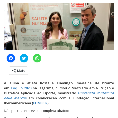
C
C
C
l
l
l
i
i
i
q
q
q
Mais
u
u
u
e
e
e
p
p
p
a
a
a
A aluna e atleta Rossella Fiamingo, medalha de bronze
r
r
r
em
Tóquio 2020
na esgrima, cursou o Mestrado em Nutrição e
a
a
a
c
c
c
Dietética Aplicada ao Esporte, ministrado
Università Politecnica
o
o
o
delle Marche
em colaboração com a Fundação Internacional
m
m
m
p
p
p
Iberoamericana (
FUNIBER
).
a
a
a
r
r
r
Não perca a entrevista completa abaixo:
t
t
t
i
i
i