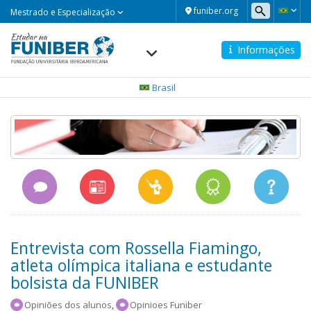
Mestrado
funiber.org
Mestrado e Especialização
e
Especialização
Informações
Navegación
principal
Brasil
Entrevista com Rossella Fiamingo,
atleta olímpica italiana e estudante
bolsista da FUNIBER
Opiniões dos alunos
,
Opinioes Funiber