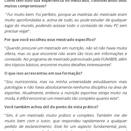
Como tem sido sua experiência no mestrado, considerando seus
l
l
l
h
h
h
muitos compromissos?
a
a
a
r
r
r
“
Fui muito bem
.
Foi perfeito, porque as matérias do mestrado eram
n
n
n
muito aprofundadas e, acima de tudo, eu pude estudar de qualquer
o
o
o
F
T
W
lugar do mundo, podendo acessar todo o conteúdo do meu PC sem
a
w
h
precisar viajar
”.
c
i
a
e
t
t
b
t
s
Por que você escolheu esse mestrado específico?
o
e
A
o
r
p
“
Quando procurei um mestrado em nutrição, não só não havia muita
k
(
p
oferta, mas os que encontrei não eram tão ricos em informações e
(
a
(
a
b
a
conteúdo
.
No programa de mestrado patrocinado pela FUNIBER, além
b
r
b
dos tópicos básicos, encontrei muitos detalhes interessantes
”.
r
e
r
e
e
e
O que isso acrescentou em sua formação?
e
m
e
m
n
m
n
o
n
“
Sou nutricionista, mas na minha universidade estudávamos mais
o
v
o
patologias e não havia absolutamente nenhuma disciplina na área de
v
a
v
a
j
a
esportes
.
Atualmente, embora a nutrição esportiva esteja muito na
j
a
j
moda, é difícil encontrar um mestrado tão completo quanto este”.
a
n
a
n
e
n
Você também achou útil do ponto de vista prático?
e
l
e
l
a
l
“
Sim, é um mestrado muito prático e completo
a
)
a
.
Também me dei
)
)
muito bem com o tutor, que respondeu rapidamente a qualquer
pedido de esclarecimento. Esse foi um aspecto fundamental, pois,