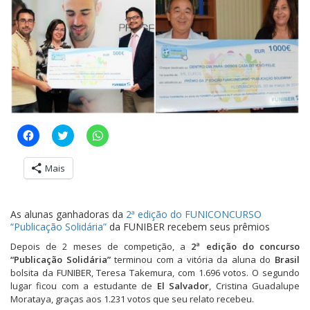
C
C
C
l
l
l
i
i
i
q
q
q
Mais
u
u
u
e
e
e
p
p
p
a
a
a
r
r
r
As alunas ganhadoras da
2ª edição do FUNICONCURSO
a
a
a
c
c
c
“Publicação Solidária”
da FUNIBER recebem seus prêmios
o
o
o
m
m
m
Depois de 2 meses de competição, a
2ª edição do concurso
p
p
p
“Publicação Solidária”
a
a
a
terminou com a vitória da aluna do
Brasil
r
r
r
bolsita da FUNIBER, Teresa Takemura, com 1.696 votos. O segundo
t
t
t
lugar ficou com a estudante de
El Salvador
, Cristina Guadalupe
i
i
i
l
l
l
Morataya, graças aos 1.231 votos que seu relato recebeu.
h
h
h