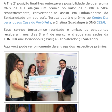
a
a
a
A 1ª e 2ª posição final lhes outorgava a possibilidade de doar a uma
r
r
r
n
n
n
ONG de sua eleição um prêmio no valor de 1.000€ e 500€
o
o
o
respectivamente, convertendo-se assim em Embaixadoras da
F
T
W
Solidariedade em seu país. Teresa doará o prêmio ao
a
w
h
Centro-Dia
c
i
a
para Idosos Casa do Vovô Feliz
, e Cristina Guadalupe à ONG
CESAL
.
e
t
t
b
t
s
Seus sonhos tornaram-se realidade e ambas as estudantes
o
e
A
o
r
p
receberam, nos dias 3 e 4 de março, o cheque nas sedes da
k
(
p
FUNIBER
em Florianópolis (Brasil) e San Salvador (El Salvador).
(
a
(
a
b
a
Aqui você pode ver o momento da entrega dos respectivos prêmios:
b
r
b
r
e
r
e
e
e
e
m
e
m
n
m
n
o
n
o
v
o
v
a
v
a
j
a
j
a
j
a
n
a
n
e
n
e
l
e
l
a
l
a
)
a
)
)