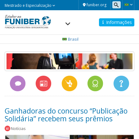
Mestrado
funiber.org
Mestrado e Especialização
e
Especialização
Informações
Navegación
principal
Brasil
Ganhadoras do concurso “Publicação
Solidária” recebem seus prêmios
Notícias