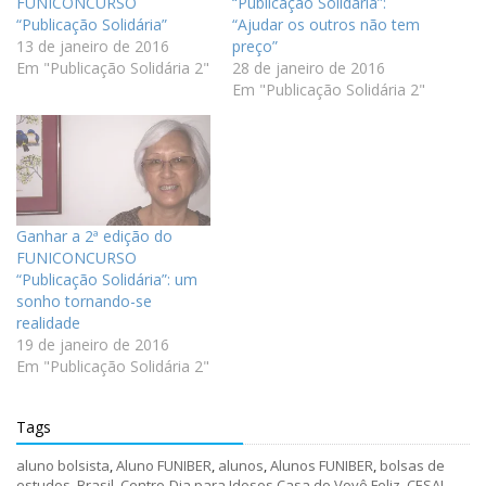
FUNICONCURSO
“Publicação Solidária”:
“Publicação Solidária”
“Ajudar os outros não tem
13 de janeiro de 2016
preço”
Em "Publicação Solidária 2"
28 de janeiro de 2016
Em "Publicação Solidária 2"
Ganhar a 2ª edição do
FUNICONCURSO
“Publicação Solidária”: um
sonho tornando-se
realidade
19 de janeiro de 2016
Em "Publicação Solidária 2"
Tags
aluno bolsista
,
Aluno FUNIBER
,
alunos
,
Alunos FUNIBER
,
bolsas de
estudos
,
Brasil
,
Centro-Dia para Idosos Casa do Vovô Feliz
,
CESAL
,