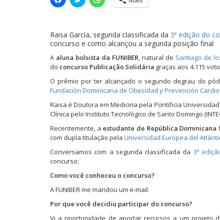
Mais
l
l
l
i
i
i
q
q
q
u
u
u
e
e
e
Raisa García, segunda classificada da
3ª edição do c
p
p
p
a
a
a
concurso e como alcançou a segunda posição final
r
r
r
a
a
a
A
aluna bolsista da FUNIBER
, natural de
Santiago de lo
c
c
c
do
concurso Publicação Solidária
graças aos 4.115 vot
o
o
o
m
m
m
O prêmio por ter alcançado o segundo degrau do pód
p
p
p
a
a
a
Fundación Dominicana de Obesidad y Prevención Cardio
r
r
r
t
t
t
Raisa é Doutora em Medicina pela Pontificia Universida
i
i
i
l
l
l
Clínica pelo Instituto Tecnológico de Santo Domingo (INTE
h
h
h
a
a
a
Recentemente, a
estudante de República Dominicana
f
r
r
r
com dupla titulação pela
Universidad Europea del Atlánt
n
n
n
o
o
o
F
T
W
Conversamos com a segunda classificada da
3ª ediçã
a
w
h
concurso:
c
i
a
e
t
t
Como você conheceu o concurso?
b
t
s
o
e
A
A FUNIBER me mandou um e-mail.
o
r
p
k
(
p
(
a
(
Por que você decidiu participar do concurso?
a
b
a
b
r
b
Vi a oportunidade de aportar recursos a um projeto 