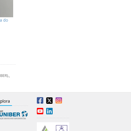
da do
BER).
,
plora