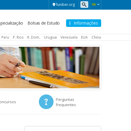
funiber.org
pecialização
Bolsas de Estudo
Informações
Peru
P. Rico
R. Dom.
Uruguai
Venezuela
EUA
China
Perguntas
concursos
frequentes