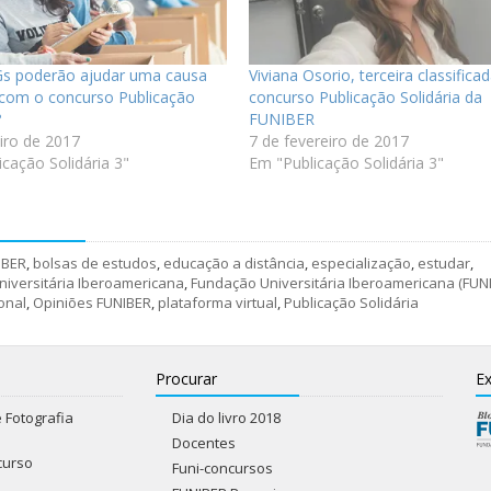
s poderão ajudar uma causa
Viviana Osorio, terceira classifica
a com o concurso Publicação
concurso Publicação Solidária da
?
FUNIBER
eiro de 2017
7 de fevereiro de 2017
cação Solidária 3"
Em "Publicação Solidária 3"
IBER
,
bolsas de estudos
,
educação a distância
,
especialização
,
estudar
,
iversitária Iberoamericana
,
Fundação Universitária Iberoamericana (FUNI
onal
,
Opiniões FUNIBER
,
plataforma virtual
,
Publicação Solidária
Procurar
Ex
 Fotografia
Dia do livro 2018
Docentes
curso
Funi-concursos