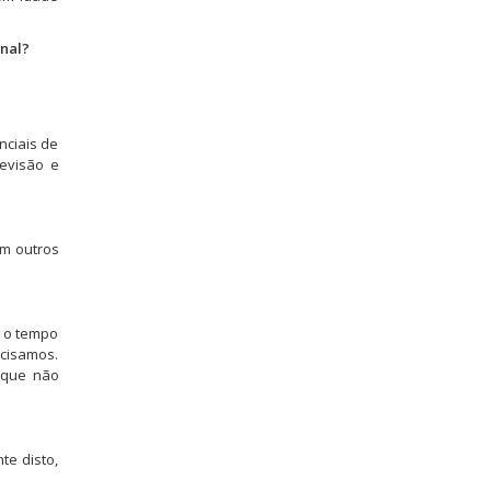
inal?
nciais de
levisão e
em outros
m o tempo
ecisamos.
 que não
te disto,