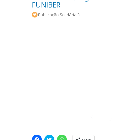
FUNIBER
Publicação Solidária 3
C
C
C