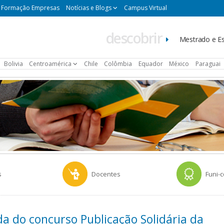
Formação Empresas
Notícias e Blogs
Campus Virtual
descobrir
Navegación
Mestrado e Es
principal
Bolivia
Centroamérica
Chile
Colômbia
Equador
México
Paraguai
s
Docentes
Funi-
da do concurso Publicação Solidária da