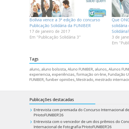
Bolívia vence a 3ª edição do concurso
Que ONG
Publicação Solidária da FUNIBER
solidári
17 de janeiro de 2017
Solidária
Em "Publicação Solidária 3"
3 de jan
Em "Publi
Tags
aluno
,
aluno bolsista
,
Aluno FUNIBER
,
alunos
,
Alunos FUN
experiencia
,
experiências
,
formação on-line
,
Fundação Un
FUNIBER
,
funiber opiniões
,
Mestrado
,
mestrado internaci
Publicações destacadas
Entrevista com premiada do Concurso Internacional de
PHotoFUNIBER’26
Entrevista com o vencedor de um dos prêmios do Con
Internacional de Fotografia PHotoFUNIBER’26