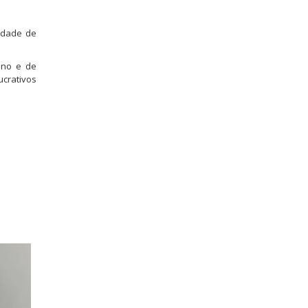
idade de
ino e de
ucrativos