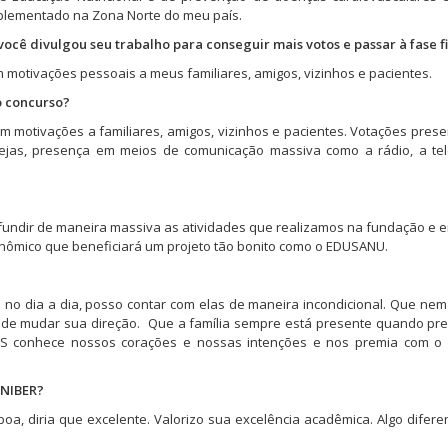
mplementado na Zona Norte do meu país.
você divulgou seu trabalho para conseguir mais votos e passar à fase f
 motivações pessoais a meus familiares, amigos, vizinhos e pacientes.
o concurso?
 motivações a familiares, amigos, vizinhos e pacientes. Votações prese
igrejas, presença em meios de comunicação massiva como a rádio, a te
difundir de maneira massiva as atividades que realizamos na fundação e 
conômico que beneficiará um projeto tão bonito como o EDUSANU.
no dia a dia, posso contar com elas de maneira incondicional. Que ne
ode mudar sua direção. Que a família sempre está presente quando pr
US conhece nossos corações e nossas intenções e nos premia com o
UNIBER?
boa, diria que excelente. Valorizo sua excelência acadêmica. Algo diferen