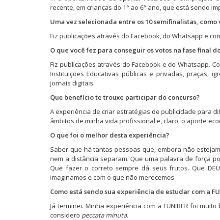
r
e
r
recente, em crianças do 1° ao 6° ano, que está sendo i
e
e
e
e
m
e
m
n
m
Uma vez selecionada entre os 10 semifinalistas, como 
n
o
n
o
v
o
Fiz publicações através do Facebook, do Whatsapp e com
v
a
v
a
j
a
O que você fez para conseguir os votos na fase final d
j
a
j
a
n
a
Fiz publicações através do Facebook e do Whatsapp. Com
n
e
n
e
l
e
Instituições Educativas públicas e privadas, praças, 
l
a
l
jornais digitais.
a
)
a
)
)
Que benefício te trouxe participar do concurso?
A experiência de criar estratégias de publicidade para 
âmbitos de minha vida profissional e, claro, o aporte e
O que foi o melhor desta experiência?
Saber que há tantas pessoas que, embora não estejam 
nem a distância separam. Que uma palavra de força p
Que fazer o correto sempre dá seus frutos. Que DE
imaginamos e com o que não merecemos.
Como está sendo sua experiência de estudar com a F
Já terminei. Minha experiência com a FUNIBER foi muito 
considero
peccata minuta
.