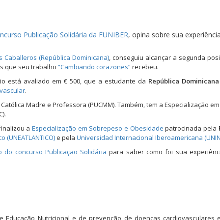
oncurso Publicação Solidária da FUNIBER
, opina sobre sua experiênc
s Caballeros (República Dominicana)
, conseguiu alcançar a segunda posi
os que seu trabalho
“Cambiando corazones”
recebeu.
io está avaliado em € 500, que a estudante da
República Dominican
vascular
.
d Católica Madre e Professora (PUCMM). Também, tem a Especialização em
C).
inalizou a
Especialização em Sobrepeso e Obesidade
patrocinada pela
ico (UNEATLANTICO)
e pela
Universidad Internacional Iberoamericana (UNIN
o do concurso Publicação Solidária
para saber como foi sua experiênc
de Educação Nutricional e de prevenção de doenças cardiovasculares 