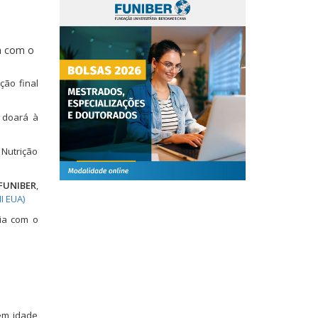
ia com o
ção final
a
doará à
 Nutrição
FUNIBER
,
I EUA)
ia com o
em idade