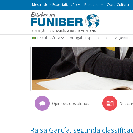
Mestrado
Mestrado e Especialização
Pesquisa
Obra Cultural
e
Especialização
Brasil
África
Portugal
Espanha
Itália
Argentina
Opiniões dos alunos
Notícia
Raisa García, segunda classifica